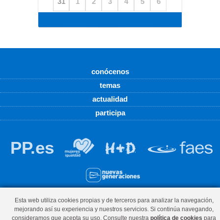
31
1
2
3
4
5
6
conócenos
temas
actualidad
participa
PP.es
© Partido Popular - C/ Manuel Pedregal 11 1º, 33001, Cangas del
Esta web utiliza cookies propias y de terceros para analizar la navegación,
mejorando así su experiencia y nuestros servicios. Si continúa navegando,
Narcea,
Teléfono
consideramos que acepta su uso. Consulte nuestra
política de cookies
para