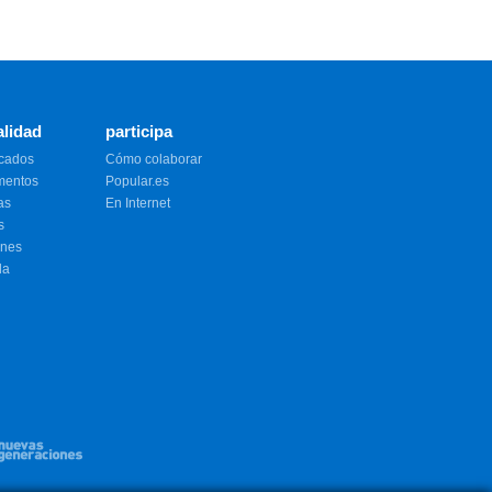
alidad
participa
cados
Cómo colaborar
mentos
Popular.es
as
En Internet
s
nes
da