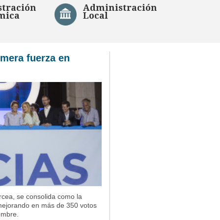
tración
Administración
mica
Local
imera fuerza en
rcea, se consolida como la
, mejorando en más de 350 votos
embre.