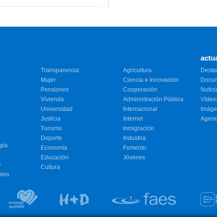
actu
Transparencia
Agricultura
Desta
Mujer
Ciencia e Innovación
Docu
Pensiones
Cooperación
Notici
Vivienda
Administración Pública
Vídeo
Universidad
Internacional
Imáge
Justicia
Internet
Agen
Turismo
Inmigración
Deporte
Industria
gía
Economía
Fomento
Educación
Jóvenes
e
Cultura
olos