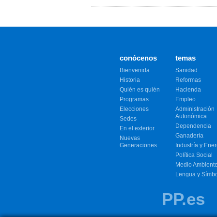
conócenos
temas
Bienvenida
Sanidad
Historia
Reformas
Quién es quién
Hacienda
Programas
Empleo
Elecciones
Administración
Autonómica
Sedes
Dependencia
En el exterior
Ganadería
Nuevas
Generaciones
Industría y Ener
Política Social
Medio Ambient
Lengua y Símb
PP.es