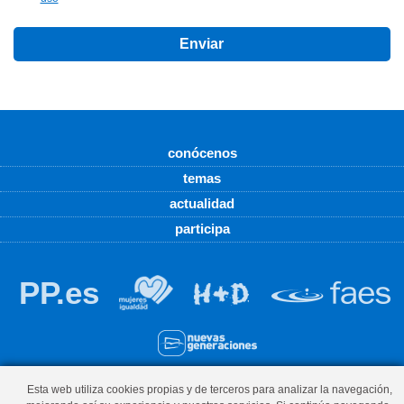
conócenos
temas
actualidad
participa
PP.es
© Partido Popular - C/ Manuel Pedregal 11 1º, 33001, Cangas del
Esta web utiliza cookies propias y de terceros para analizar la navegación,